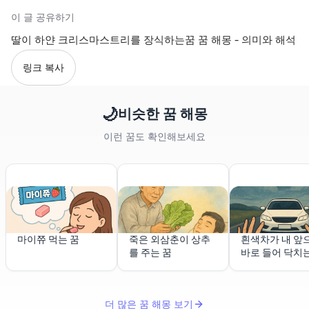
이 글 공유하기
딸이 하얀 크리스마스트리를 장식하는꿈 꿈 해몽 - 의미와 해석
링크 복사
🌙
비슷한 꿈 해몽
이런 꿈도 확인해보세요
마이쮸 먹는 꿈
죽은 외삼춘이 상추
흰색차가 내 앞
를 주는 꿈
바로 들어 닥치
더 많은 꿈 해몽 보기