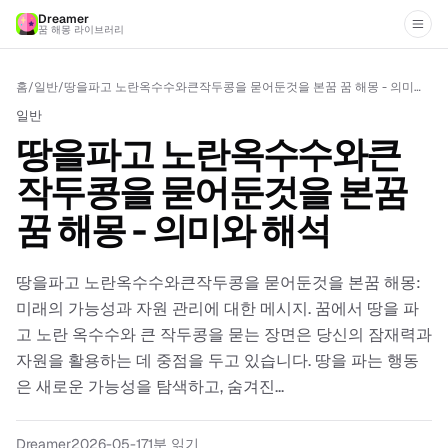
Dreamer
꿈 해몽 라이브러리
홈
/
일반
/
땅을파고 노란옥수수와큰작두콩을 묻어둔것을 본꿈 꿈 해몽 - 의미와 해석
일반
땅을파고 노란옥수수와큰
작두콩을 묻어둔것을 본꿈
꿈 해몽 - 의미와 해석
땅을파고 노란옥수수와큰작두콩을 묻어둔것을 본꿈 해몽:
미래의 가능성과 자원 관리에 대한 메시지. 꿈에서 땅을 파
고 노란 옥수수와 큰 작두콩을 묻는 장면은 당신의 잠재력과
자원을 활용하는 데 중점을 두고 있습니다. 땅을 파는 행동
은 새로운 가능성을 탐색하고, 숨겨진...
Dreamer
2026-05-17
1
분 읽기