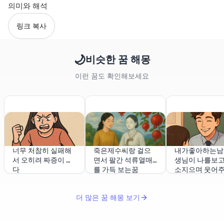
의미와 해석
링크 복사
🌙
비슷한 꿈 해몽
이런 꿈도 확인해보세요
너무 처참히 실패해
죽은제수씨랑 걸으
내가좋아하는남
서 오히려 짜증이 났
면서 팔간 석류열매
생님이 나를보고
다
를 가득 보는꿈
소지으며 웃어
꿈
더 많은 꿈 해몽 보기