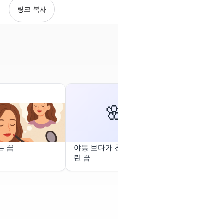
링크 복사
🌸
는 꿈
야동 보다가 친구한테 걸
교복 안가져
린 꿈