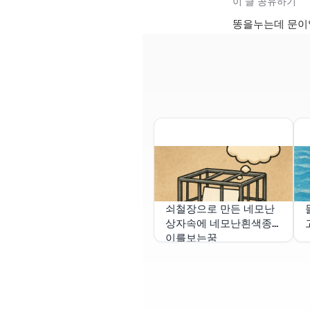
이 글 공유하기
똥을누는데 문이
쇠철장으로 만든 네모난
상자속에 네모난흰색종
이를보는꿈