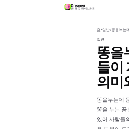
Dreamer
꿈 해몽 라이브러리
홈
/
일반
/
똥을누는데
일반
똥을
들이 
의미
똥을누는데 
똥을 누는 꿈
있어 사람들의