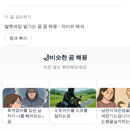
이 글 공유하기
발렛파킹 맡기는 꿈 꿈 해몽 - 의미와 해석
링크 복사
🌙
비슷한 꿈 해몽
이런 꿈도 확인해보세요
회색잠바를 입은 남
오토바이를 도로를
남편이작은밤을
자가 나를 째려보는
달리는꿈
테맏기는겁니다
꿈
는뱀을싫어하는
뱀을