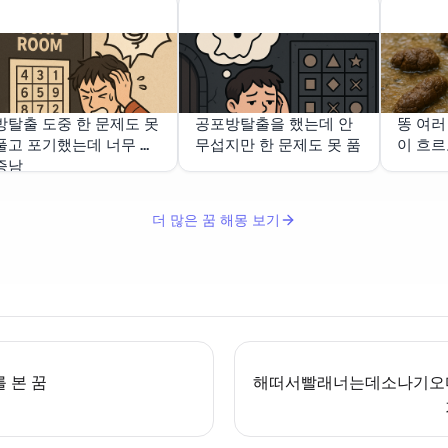
방탈출 도중 한 문제도 못
공포방탈출을 했는데 안
똥 여러
풀고 포기했는데 너무 짜
무섭지만 한 문제도 못 품
이 흐
증남
더 많은 꿈 해몽 보기
 본 꿈
해떠서빨래너는데소나기오