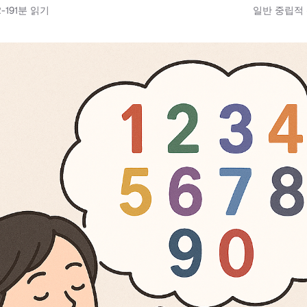
-19
1
분 읽기
일반 중립적 