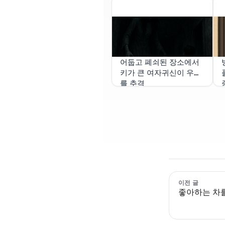
어둡고 폐쇠된 장소에서
키가 큰 여자귀신이 우리
를 추격
이전 글
좋아하는 차를