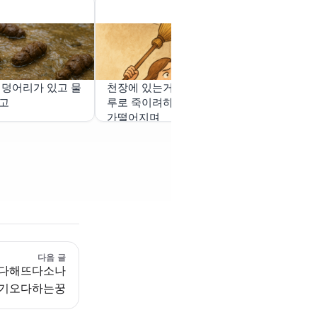
 덩어리가 있고 물
천장에 있는거미를 빗자
침을 뱉으면 
르고
루로 죽이려하다가 거미
레가 나오는 
가떨어지며
다음 글
다해뜨다소나
기오다하는꿍