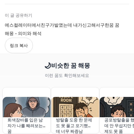
이 글 공유하기
에스컬레이터에서친구가발꼈는데 내가신고해서구한꿈 꿈
해몽 - 의미와 해석
링크 복사
🌙
비슷한 꿈 해몽
이런 꿈도 확인해보세요
회색잠바를 입은 남
방탈출 도중 한 문제
공포방탈출을 
자가 나를 째려보는
도 못 풀고 포기했는
데 안 무섭지만 
꿈
데 너무 짜증남
제도 못 품