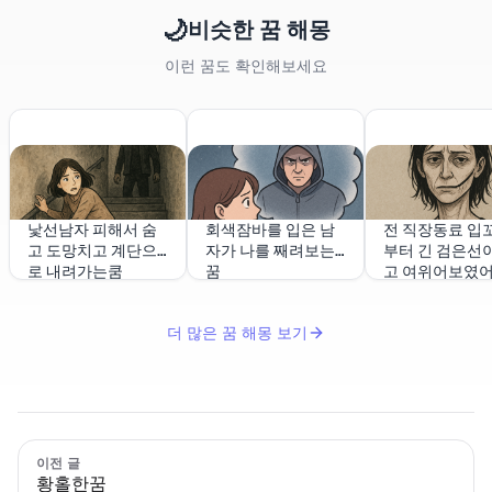
🌙
비슷한 꿈 해몽
이런 꿈도 확인해보세요
낯선남자 피해서 숨
회색잠바를 입은 남
전 직장동료 입
고 도망치고 계단으
자가 나를 째려보는
부터 긴 검은선이
로 내려가는쿰
꿈
고 여위어보였
더 많은 꿈 해몽 보기
이전 글
황홀한꿈