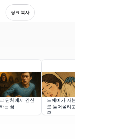
링크 복사
교 단체에서 간신
도깨비가 자는 이불속으
지갑을 잃었
하는 꿈
로 들어올려고 하는데 너
무