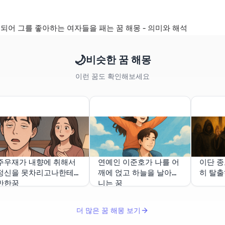
되어 그를 좋아하는 여자들을 패는 꿈 해몽 - 의미와 해석
🌙
비슷한 꿈 해몽
이런 꿈도 확인해보세요
주우재가 내향에 취해서
연예인 이준호가 나를 어
이단 종
정신을 못차리고나한테
깨에 얹고 하늘을 날아다
히 탈출
반한꿈
니는 꿈
더 많은 꿈 해몽 보기