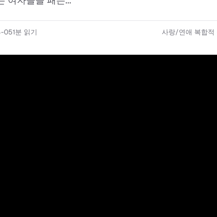
 여자들을 패는...
4-05
1
분 읽기
사랑/연애 복합적 신