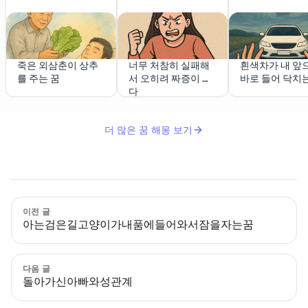
죽은 외삼춘이 상추
너무 처참히 실패해
흰색차가 내 앞
를 주는 꿈
서 오히려 짜증이 났
바로 들어 닥치
다
더 많은 꿈 해몽 보기
이전 글
아는검은길고양이가내품에들어와서잠을자는꿈
다음 글
돌아가신아빠와성관계