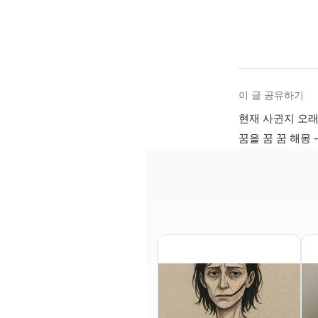
이 글 공유하기
현재 사귄지 오
꿈을 꿈 꿈 해몽 