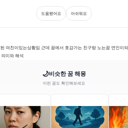
도움됐어요
아쉬워요
래된 여친이있는상황임 근데 꿈에서 호감가는 친구랑 노는꿈 연인이
- 의미와 해석
🌙
비슷한 꿈 해몽
이런 꿈도 확인해보세요