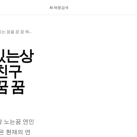
AI 해몽
검색
현재 사귄지 오래된 여친이있는상황임 근데 꿈에서 호감가는 친구랑 노는꿈 연인이되는 꿈을 꿈 꿈 해몽 - 의미와 해석
있는상
친구
꿈 꿈
 노는꿈 연인
은 현재의 연