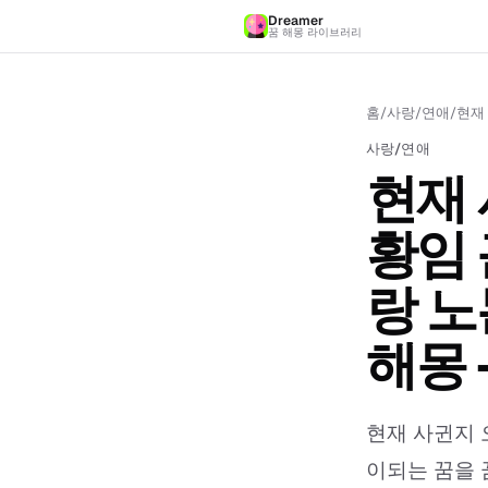
Dreamer
꿈 해몽 라이브러리
홈
/
사랑/연애
/
사랑/연애
현재
황임 
랑 노
해몽 
현재 사귄지 
이되는 꿈을 