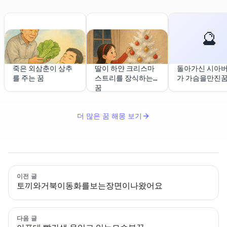
🔮
죽은 외삼춘이 상추
딸이 하얀 크리스마
돌아가신 시아
를 주는 꿈
스트리를 장식하는
가 가슴을만진
꿈
더 많은 꿈 해몽 보기
이전 글
토끼와거북이동화를보는장면이나왔어요
다음 글