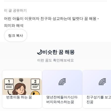
이 글 공유하기
어린 아들이 이웃여자 친구와 성교하는데 말렷다 꿈 해몽 -
의미와 해석
링크 복사
🌙
비슷한 꿈 해몽
이런 꿈도 확인해보세요
🌈
🌈
번호이동 하는 꿈
몆년전에돌아가신아
친구성기를 보
버지와섹스하는꿈
진꿈