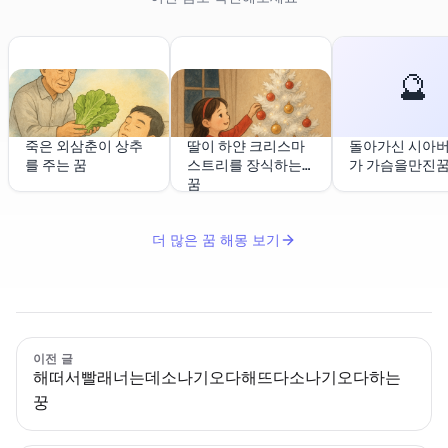
🔮
죽은 외삼춘이 상추
딸이 하얀 크리스마
돌아가신 시아
를 주는 꿈
스트리를 장식하는
가 가슴을만진
꿈
더 많은 꿈 해몽 보기
이전 글
해떠서빨래너는데소나기오다해뜨다소나기오다하는
꿍