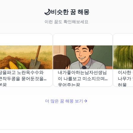
🌙
비슷한 꿈 해몽
이런 꿈도 확인해보세요
땅을파고 노란옥수수와
내가좋아하는남자선생님
이사한 
큰작두콩을 묻어둔것을
이 나를보고 미소지으며
나무가 
본꿈
웃어주는꿈
허물
더 많은 꿈 해몽 보기