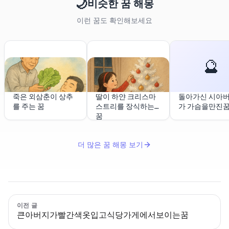
🌙
비슷한 꿈 해몽
이런 꿈도 확인해보세요
🔮
죽은 외삼춘이 상추
딸이 하얀 크리스마
돌아가신 시아
를 주는 꿈
스트리를 장식하는
가 가슴을만진
꿈
더 많은 꿈 해몽 보기
이전 글
큰아버지가빨간색옷입고식당가게에서보이는꿈